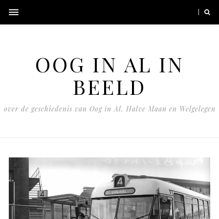
OOG IN AL IN
BEELD
over de geschiedenis van Oog in Al, Halve Maan en Welgelegen