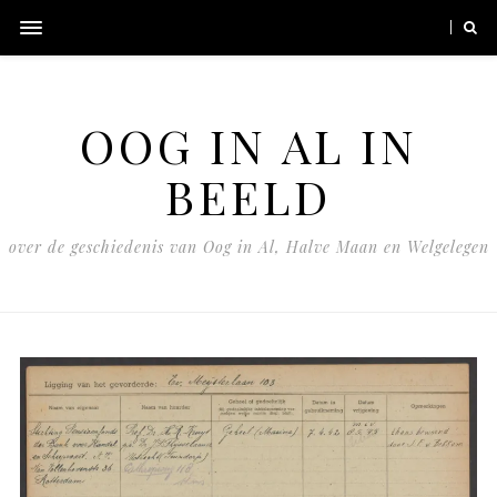
OOG IN AL IN
BEELD
over de geschiedenis van Oog in Al, Halve Maan en Welgelegen