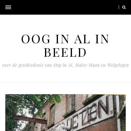
OOG IN AL IN
BEELD
over de geschiedenis van Oog in Al, Halve Maan en Welgelegen