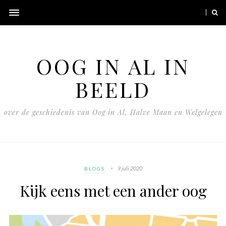
OOG IN AL IN
BEELD
over de geschiedenis van Oog in Al, Halve Maan en Welgelegen
9 juli 2020
BLOGS
Kijk eens met een ander oog