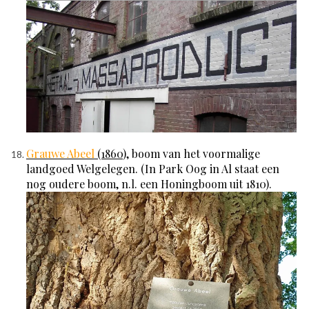
Grauwe Abeel
(1860
), boom van het voormalige
landgoed Welgelegen. (In Park Oog in Al staat een
nog oudere boom, n.l. een Honingboom uit 1810).