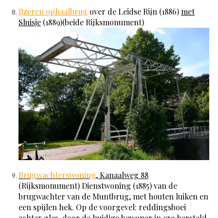
IJzeren ophaalbrug
over de Leidse Rijn (1886)
met
Sluisje
(1889)(beide Rijksmonument)
Brugwachterswoning
, Kanaalweg 88
(Rijksmonument) Dienstwoning (1885) van de
brugwachter van de Muntbrug, met houten luiken en
een spijlen hek. Op de voorgevel: reddingsboei
achter glas, door de huidige bewoner in ere hersteld.