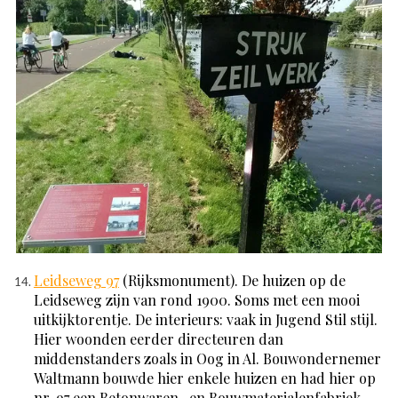
Leidseweg 97
(Rijksmonument). De huizen op de
Leidseweg zijn van rond 1900. Soms met een mooi
uitkijktorentje. De interieurs: vaak in Jugend Stil stijl.
Hier woonden eerder directeuren dan
middenstanders zoals in Oog in Al. Bouwondernemer
Waltmann bouwde hier enkele huizen en had hier op
nr. 97 een Betonwaren- en Bouwmaterialenfabriek.