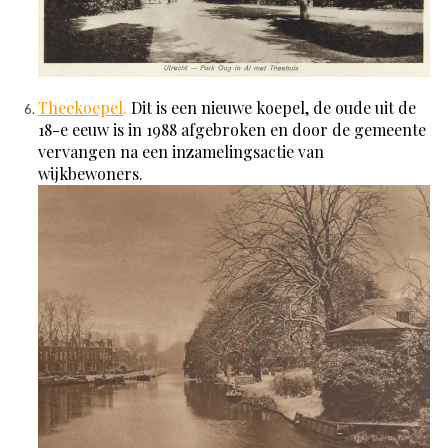
Theekoepel
.
Dit is een nieuwe koepel, de oude uit de
18-e eeuw is in 1988 afgebroken en door de gemeente
vervangen na een inzamelingsactie van
wijkbewoners.