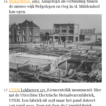
Mozartbrug,
1962
. Aangelegd
als verbinding tussen
de nieuwe wijk Welgelegen en Oog in Al. Middendeel
kan open.
UTEM
Leidseweg 125
.
(G
emeentelijk monument). Hier
zat de Utrechtse Electrische Metaalwarenfabriek,
UTEM. Een fabriek uit 1938 maar het pand dateert
van rond 1900. Toen zat daar de Capsulefabriek