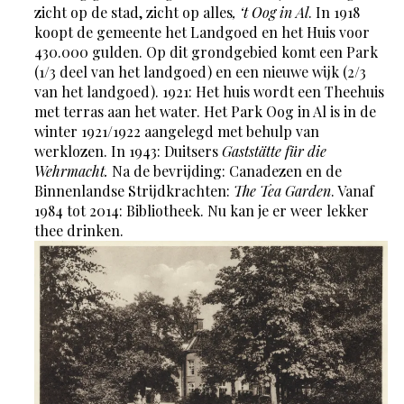
zicht op de stad, zicht op alles
, ‘t Oog in Al
. In 1918
koopt de gemeente het Landgoed en het Huis voor
430.000 gulden. Op dit grondgebied komt een Park
(1/3 deel van het landgoed) en een nieuwe wijk (2/3
van het landgoed). 1921: Het huis wordt een Theehuis
met terras aan het water. Het Park Oog in Al is in de
winter 1921/1922 aangelegd met behulp van
werklozen. In 1943: Duitsers
Gaststätte für die
Wehrmacht.
Na de bevrijding: Canadezen en de
Binnenlandse Strijdkrachten:
The Tea Garden
. Vanaf
1984 tot 2014: Bibliotheek. Nu kan je er weer lekker
thee drinken.